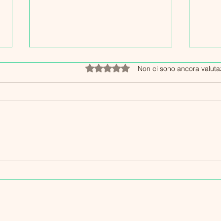
Valutazione 0 stelle su 5.
Non ci sono ancora valuta
Esperienze Long Covid Italia:
Strat
Storie personali di resilienza
Long
e speranza
Resi