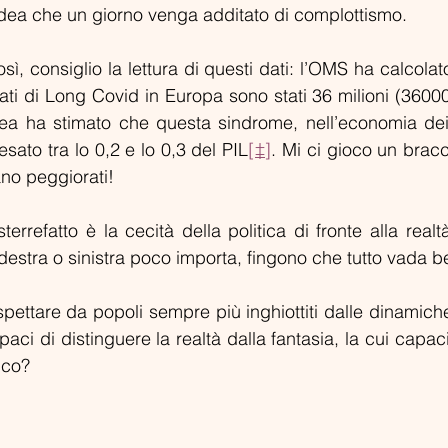
idea che un giorno venga additato di complottismo.
ì, consiglio la lettura di questi dati: l’OMS ha calcolato 
lati di Long Covid in Europa sono stati 36 milioni (36000
 ha stimato che questa sindrome, nell’economia dei ve
sato tra lo 0,2 e lo 0,3 del PIL
[‡]
. Mi ci gioco un bracc
ano peggiorati!
errefatto è la cecità della politica di fronte alla realtà d
 destra o sinistra poco importa, fingono che tutto vada b
pettare da popoli sempre più inghiottiti dalle dinamiche
ci di distinguere la realtà dalla fantasia, la cui capaci
ico?