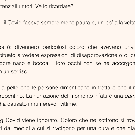
enziali untori. Ve lo ricordate?
: il Covid faceva sempre meno paura e, un po’ alla volta
ibaltò: divennero pericolosi coloro che avevano una
bituato a vedere espressioni di disapprovazione o di p
pre naso e bocca: i loro occhi non se ne accorgono
 un sorriso.
a pelle che le persone dimenticano in fretta e che il r
repentino. La narrazione del momento infatti è una 
dam
a causato innumerevoli vittime.
 Covid viene ignorato. Coloro che ne soffrono si trova
i dai medici a cui si rivolgono per una cura e che dia