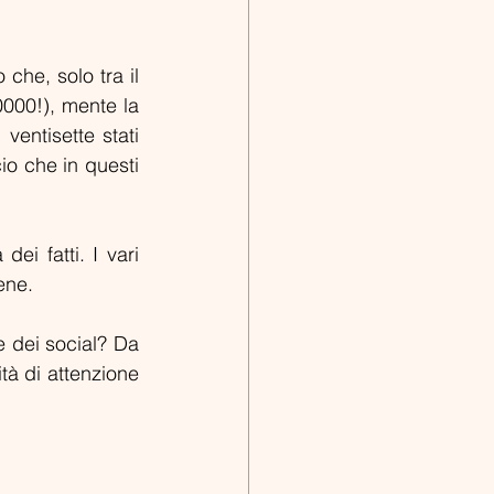
che, solo tra il 
000!), mente la 
ntisette stati 
io che in questi 
ei fatti. I vari 
ene.
 dei social? Da 
tà di attenzione 