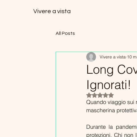
Vivere a vista
All Posts
Vivere a vista
10 m
Long Covi
Ignorati!
Valutazione NaN ste
Quando viaggio sui m
mascherina protettiva
Durante la pandemia 
protezioni. Chi non l